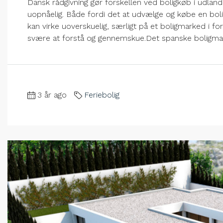
Dansk rådgivning gør forskellen ved boligkøb i udla
uopnåelig. Både fordi det at udvælge og købe en bol
kan virke uoverskuelig, særligt på et boligmarked i fo
svære at forstå og gennemskue.Det spanske boligmark
3 år ago
Feriebolig