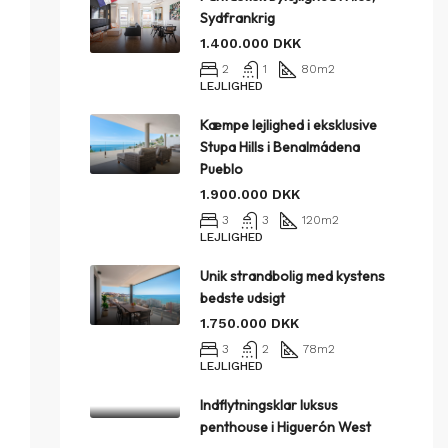
Sydfrankrig
1.400.000 DKK
2
1
80
m2
LEJLIGHED
Kæmpe lejlighed i eksklusive
Stupa Hills i Benalmádena
Pueblo
1.900.000 DKK
3
3
120
m2
LEJLIGHED
Unik strandbolig med kystens
bedste udsigt
1.750.000 DKK
3
2
78
m2
LEJLIGHED
Indflytningsklar luksus
penthouse i Higuerón West