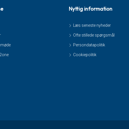
ne
Nyttig information
Læs seneste nyheder
r
Ofte stillede spørgsmål
smøde
Persondatapolitik
e2one
Cookiepolitik