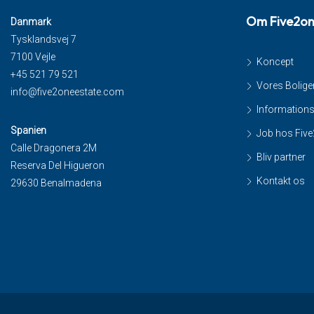
Om Five2o
Danmark
Tysklandsvej 7
7100 Vejle
Koncept
+45 521 79 521
Vores Bolige
info@five2oneestate.com
Information
Spanien
Job hos Fiv
Calle Dragonera 2M
Bliv partner
Reserva Del Higueron
Kontakt os
29630 Benalmadena