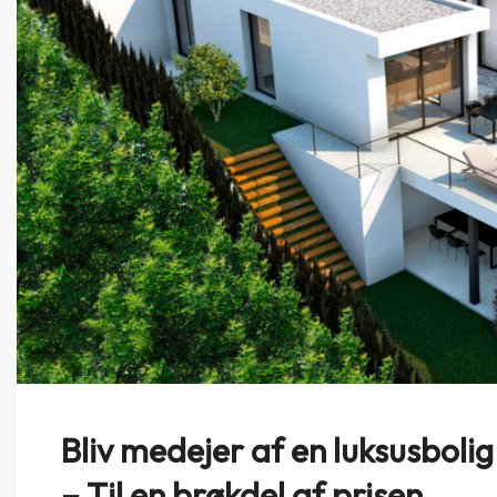
Bliv medejer af en luksusbolig
– Til en brøkdel af prisen