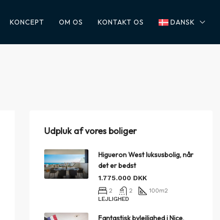
KONCEPT
OM OS
KONTAKT OS
DANSK
Udpluk af vores boliger
Higueron West luksusbolig, når
det er bedst
1.775.000 DKK
2
2
100
m2
LEJLIGHED
Fantastisk bylejlighed i Nice,