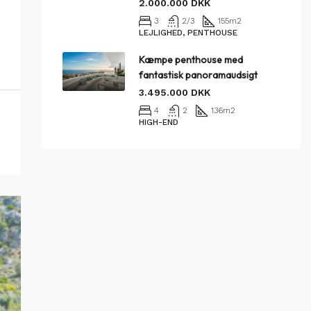
2.000.000 DKK
3
2/3
155
m2
LEJLIGHED, PENTHOUSE
Kæmpe penthouse med
fantastisk panoramaudsigt
3.495.000 DKK
4
2
136
m2
HIGH-END