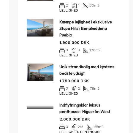
2
1
80
m2
LEJLIGHED
Kæmpe lejlighed i eksklusive
Stupa Hills i Benalmádena
Pueblo
1.900.000 DKK
3
3
120
m2
LEJLIGHED
Unik strandbolig med kystens
bedste udsigt
1.750.000 DKK
3
2
78
m2
LEJLIGHED
Indflytningsklar luksus
penthouse i Higuerón West
2.000.000 DKK
3
2/3
155
m2
LEJLIGHED, PENTHOUSE