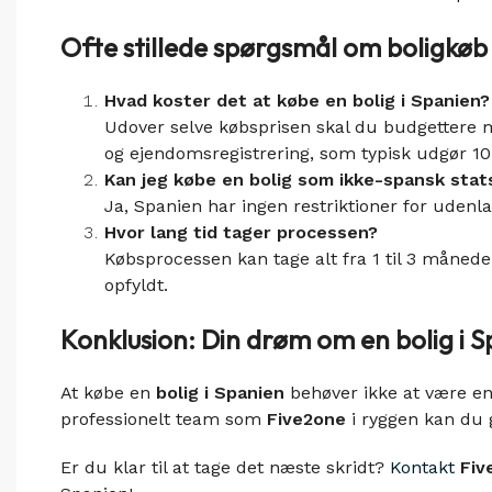
Ofte stillede spørgsmål om boligkøb 
Hvad koster det at købe en bolig i Spanien?
Udover selve købsprisen skal du budgettere 
og ejendomsregistrering, som typisk udgør 10
Kan jeg købe en bolig som ikke-spansk sta
Ja, Spanien har ingen restriktioner for udenl
Hvor lang tid tager processen?
Købsprocessen kan tage alt fra 1 til 3 måneder
opfyldt.
Konklusion: Din drøm om en bolig i S
At købe en
bolig i Spanien
behøver ikke at være en
professionelt team som
Five2one
i ryggen kan du 
Er du klar til at tage det næste skridt?
Kontakt
Fiv