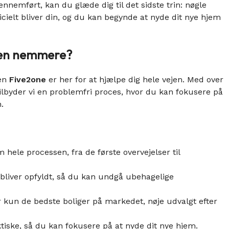
nnemført, kan du glæde dig til det sidste trin: nøgle
ficielt bliver din, og du kan begynde at nyde dit nye hjem
sen nemmere?
men
Five2one
er her for at hjælpe dig hele vejen. Med over
tilbyder vi en problemfri proces, hvor du kan fokusere på
.
 hele processen, fra de første overvejelser til
av bliver opfyldt, så du kan undgå ubehagelige
r kun de bedste boliger på markedet, nøje udvalgt efter
ktiske, så du kan fokusere på at nyde dit nye hjem.