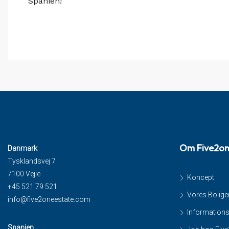
Spanien!
Om Five2o
Danmark
Tysklandsvej 7
7100 Vejle
Koncept
+45 521 79 521
Vores Bolige
info@five2oneestate.com
Information
Spanien