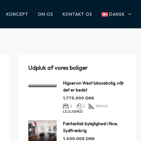
KONCEPT
OM OS
KONTAKT OS
DANSK
Udpluk af vores boliger
Higueron West luksusbolig, når
det er bedst
1.775.000 DKK
2
2
100
m2
LEJLIGHED
Fantastisk bylejlighed i Nice,
Sydfrankrig
1.400.000 DKK