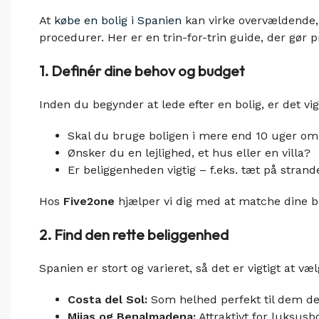
At
købe en bolig i Spanien
kan virke overvældende, 
procedurer. Her er en trin-for-trin guide, der gø
1. Definér dine behov og budget
Inden du begynder at lede efter en bolig, er det vig
Skal du bruge boligen i mere end 10 uger om
Ønsker du en lejlighed, et hus eller en villa?
Er beliggenheden vigtig – f.eks. tæt på strande
Hos
Five2one
hjælper vi dig med at matche dine 
2. Find den rette beliggenhed
Spanien er stort og varieret, så det er vigtigt at 
Costa del Sol:
Som helhed perfekt til dem der 
Mijas og Benalmadena:
Attraktivt for luksusb