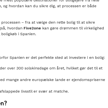
e mest populære destinationer for boligejere fra hele
 og hvordan kan du sikre dig, at processen er både
 processen – fra at vælge den rette bolig til at sikre
også, hvordan
Five2one
kan gøre drømmen til virkelighed
l boligkøb i Spanien.
orfor Spanien er det perfekte sted at investere i en bolig:
der over 300 solskinsdage om året, hvilket gør det til et
d mange andre europæiske lande er ejendomspriserne
fslappede livsstil er svær at matche.
en?