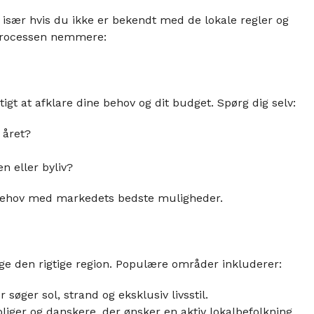
især hvis du ikke er bekendt med de lokale regler og
r processen nemmere:
tigt at afklare dine behov og dit budget. Spørg dig selv:
 året?
n eller byliv?
behov med markedets bedste muligheder.
vælge den rigtige region. Populære områder inkluderer:
søger sol, strand og eksklusiv livsstil.
oliger og danskere, der ønsker en aktiv lokalbefolkning