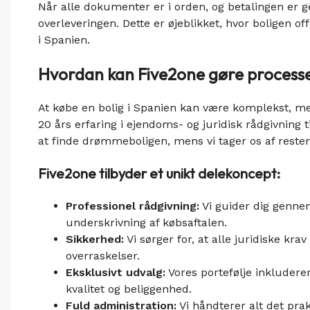
Når alle dokumenter er i orden, og betalingen er ge
overleveringen. Dette er øjeblikket, hvor boligen of
i Spanien.
Hvordan kan Five2one gøre proces
At købe en bolig i Spanien kan være komplekst, 
20 års erfaring i ejendoms- og juridisk rådgivning 
at finde drømmeboligen, mens vi tager os af resten
Five2one tilbyder et unikt delekoncept:
Professionel rådgivning:
Vi guider dig gennem
underskrivning af købsaftalen.
Sikkerhed:
Vi sørger for, at alle juridiske kr
overraskelser.
Eksklusivt udvalg:
Vores portefølje inkludere
kvalitet og beliggenhed.
Fuld administration:
Vi håndterer alt det pra