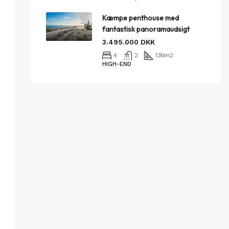
Kæmpe penthouse med
fantastisk panoramaudsigt
3.495.000 DKK
4
2
136
m2
HIGH-END