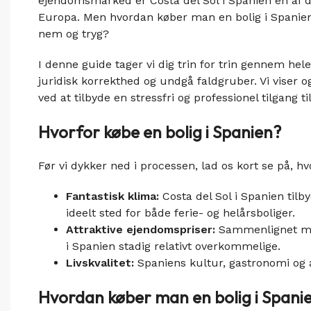
ejendomsmarked er Costa del Sol i Spanien en af d
Europa. Men hvordan køber man en bolig i Spanien,
nem og tryg?
I denne guide tager vi dig trin for trin gennem hele
juridisk korrekthed og undgå faldgruber. Vi viser 
ved at tilbyde en stressfri og professionel tilgang ti
Hvorfor købe en bolig i Spanien?
Før vi dykker ned i processen, lad os kort se på, hv
Fantastisk klima:
Costa del Sol i Spanien tilby
ideelt sted for både ferie- og helårsboliger.
Attraktive ejendomspriser:
Sammenlignet me
i Spanien stadig relativt overkommelige.
Livskvalitet:
Spaniens kultur, gastronomi og a
Hvordan køber man en bolig i Spani