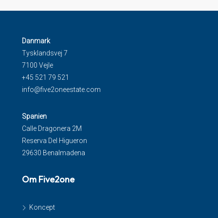
Danmark
Tysklandsvej 7
7100 Vejle
+45 521 79 521
info@five2oneestate.com
Spanien
Calle Dragonera 2M
Reserva Del Higueron
29630 Benalmadena
Om Five2one
Koncept