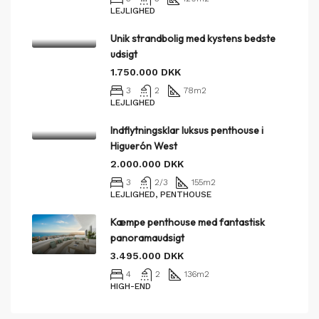
LEJLIGHED
Unik strandbolig med kystens bedste
udsigt
1.750.000 DKK
3
2
78
m2
LEJLIGHED
Indflytningsklar luksus penthouse i
Higuerón West
2.000.000 DKK
3
2/3
155
m2
LEJLIGHED, PENTHOUSE
Kæmpe penthouse med fantastisk
panoramaudsigt
3.495.000 DKK
4
2
136
m2
HIGH-END