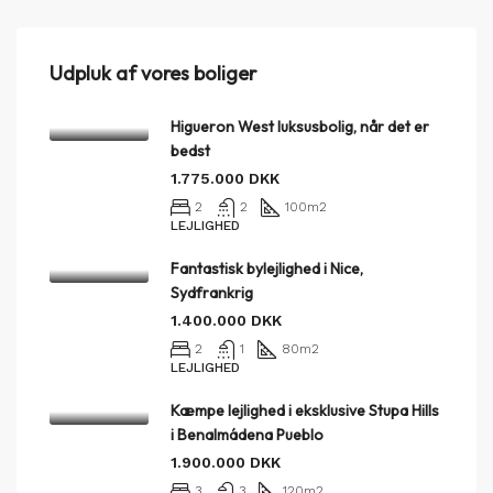
Udpluk af vores boliger
Higueron West luksusbolig, når det er
bedst
1.775.000 DKK
2
2
100
m2
LEJLIGHED
Fantastisk bylejlighed i Nice,
Sydfrankrig
1.400.000 DKK
2
1
80
m2
LEJLIGHED
Kæmpe lejlighed i eksklusive Stupa Hills
i Benalmádena Pueblo
1.900.000 DKK
3
3
120
m2