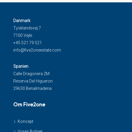
Danmark
Tysklandsvej 7
7100 Vejle
+45 521 79 521
info@five2oneestate.com
Spanien
Calle Dragonera 2M
Reserva Del Higueron
29630 Benalmadena
Om Five2one
Koncept
Vores Boliger