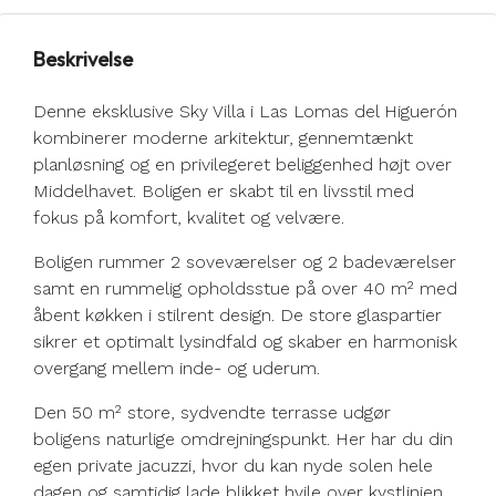
Beskrivelse
Denne eksklusive Sky Villa i Las Lomas del Higuerón
kombinerer moderne arkitektur, gennemtænkt
planløsning og en privilegeret beliggenhed højt over
Middelhavet. Boligen er skabt til en livsstil med
fokus på komfort, kvalitet og velvære.
Boligen rummer 2 soveværelser og 2 badeværelser
samt en rummelig opholdsstue på over 40 m² med
åbent køkken i stilrent design. De store glaspartier
sikrer et optimalt lysindfald og skaber en harmonisk
overgang mellem inde- og uderum.
Den 50 m² store, sydvendte terrasse udgør
boligens naturlige omdrejningspunkt. Her har du din
egen private jacuzzi, hvor du kan nyde solen hele
dagen og samtidig lade blikket hvile over kystlinjen