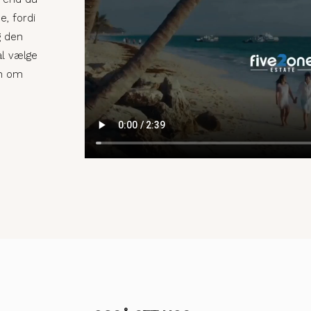
e, fordi
g den
al vælge
en om