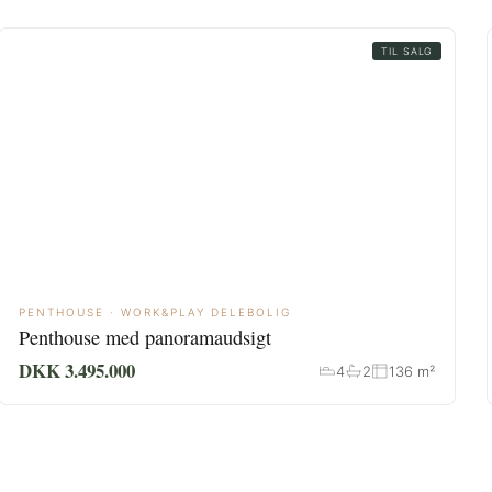
TIL SALG
PENTHOUSE · WORK&PLAY DELEBOLIG
Penthouse med panoramaudsigt
DKK 3.495.000
4
2
136 m²