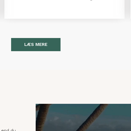
LÆS MERE
, end du