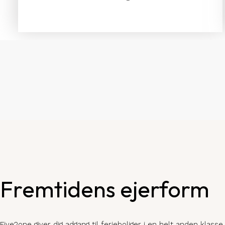
Fremtidens ejerform
Five2one giver dig adgang til ferieboliger i en helt anden klasse