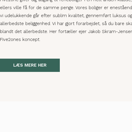
ellers ville få for de samme penge. Vores boliger er eneståend
vi udelukkende går efter sublim kvalitet, gennemført luksus o
allerbedste beliggenhed. Vi har gjort forarbejdet, så du bare sk
blandt det allerbedste. Her fortæller ejer Jakob Skram-Jens
Five2ones koncept.
LÆS MERE HER