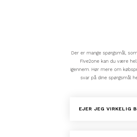
Der er mange spørgsmål, som 
Five2one kan du være helt 
igennem. Hør mere om købspro
svar på dine spørgsmål her
EJER JEG VIRKELIG 