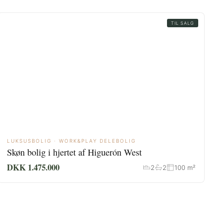
TIL SALG
LUKSUSBOLIG · WORK&PLAY DELEBOLIG
Skøn bolig i hjertet af Higuerón West
DKK 1.475.000
2
2
100 m²