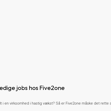
edige jobs hos Five2one
ridt i en virksomhed i hastig vækst? Så er Five2one måske det rette s