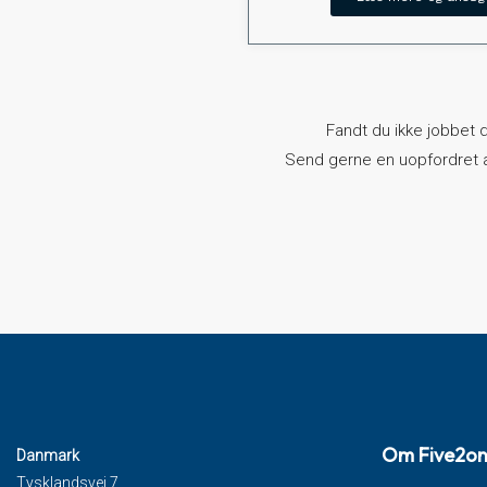
Fandt du ikke jobbet d
Send gerne en uopfordret a
Om Five2o
Danmark
Tysklandsvej 7