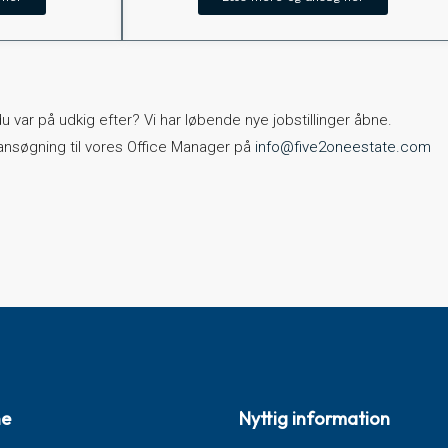
u var på udkig efter? Vi har løbende nye jobstillinger åbne.
nsøgning til vores Office Manager på
info@five2oneestate.com
ne
Nyttig information