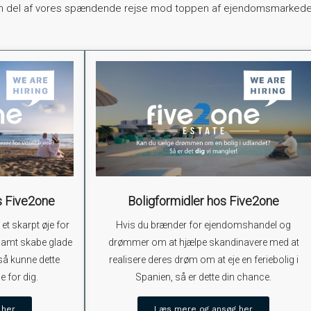
v en del af vores spændende rejse mod toppen af ejendomsmarkede
s Five2one
Boligformidler hos Five2one
et skarpt øje for
Hvis du brænder for ejendomshandel og
 samt skabe glade
drømmer om at hjælpe skandinavere med at
så kunne dette
realisere deres drøm om at eje en feriebolig i
e for dig.
Spanien, så er dette din chance.
 her
Læs mere og ansøg her