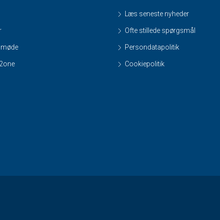
Læs seneste nyheder
r
Ofte stillede spørgsmål
smøde
Persondatapolitik
e2one
Cookiepolitik