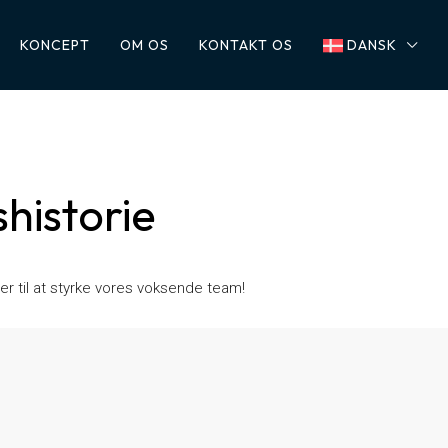
KONCEPT
OM OS
KONTAKT OS
DANSK
shistorie
er til at styrke vores voksende team!