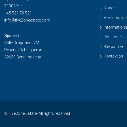
7100 Vejle
Koncept
+45 521 79 521
Vores Bolige
info@five2oneestate.com
Information
Spanien
Job hos Fiv
Calle Dragonera 2M
Bliv partner
Reserva Del Higueron
Kontakt os
29630 Benalmadena
© Five2one Estate- All rights reserved