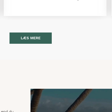
LÆS MERE
, end du