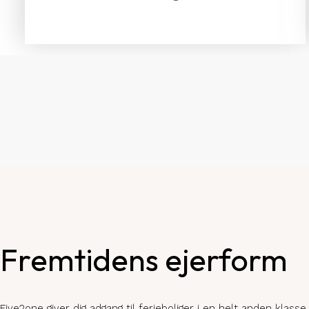
Fremtidens ejerform
Five2one giver dig adgang til ferieboliger i en helt anden klasse