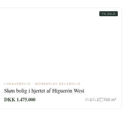
TIL SALG
LUKSUSBOLIG · WORK&PLAY DELEBOLIG
Skøn bolig i hjertet af Higuerón West
DKK 1.475.000
2
2
100 m²