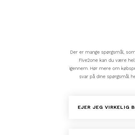
Der er mange spørgsmål, som 
Five2one kan du være helt 
igennem. Hør mere om købspro
svar på dine spørgsmål her
EJER JEG VIRKELIG 