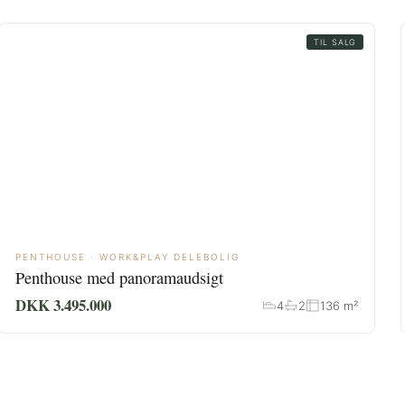
TIL SALG
PENTHOUSE · WORK&PLAY DELEBOLIG
Penthouse med panoramaudsigt
DKK 3.495.000
4
2
136 m²