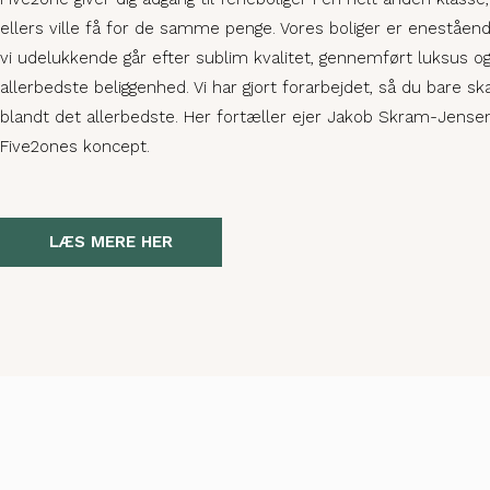
ellers ville få for de samme penge. Vores boliger er eneståend
vi udelukkende går efter sublim kvalitet, gennemført luksus o
allerbedste beliggenhed. Vi har gjort forarbejdet, så du bare sk
blandt det allerbedste. Her fortæller ejer Jakob Skram-Jens
Five2ones koncept.
LÆS MERE HER