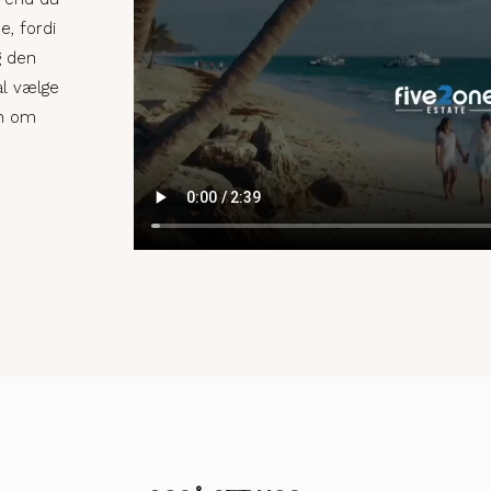
e, fordi
g den
al vælge
en om