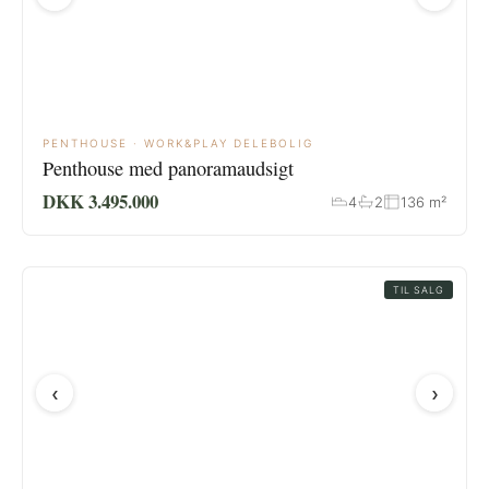
PENTHOUSE · WORK&PLAY DELEBOLIG
Penthouse med panoramaudsigt
DKK 3.495.000
4
2
136 m²
TIL SALG
‹
›