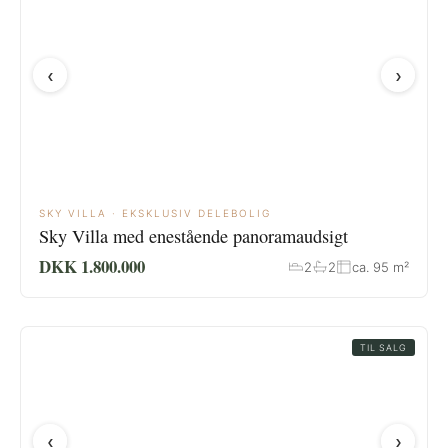
‹
›
SKY VILLA · EKSKLUSIV DELEBOLIG
Sky Villa med enestående panoramaudsigt
DKK 1.800.000
2
2
ca. 95 m²
TIL SALG
‹
›