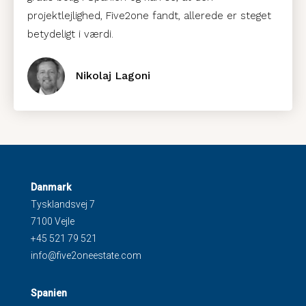
projektlejlighed, Five2one fandt, allerede er steget
betydeligt i værdi.
Nikolaj Lagoni
Danmark
Tysklandsvej 7
7100 Vejle
+45 521 79 521
info@five2oneestate.com
Spanien