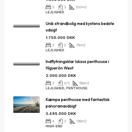
3
3
120
m2
LEJLIGHED
Unik strandbolig med kystens bedste
udsigt
1.750.000 DKK
3
2
78
m2
LEJLIGHED
Indflytningsklar luksus penthouse i
Higuerón West
2.000.000 DKK
3
2/3
155
m2
LEJLIGHED, PENTHOUSE
Kæmpe penthouse med fantastisk
panoramaudsigt
3.495.000 DKK
4
2
136
m2
HIGH-END