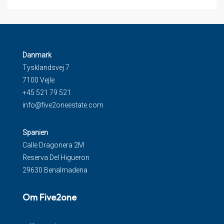
Danmark
Tysklandsvej 7
7100 Vejle
+45 521 79 521
info@five2oneestate.com
Spanien
Calle Dragonera 2M
Reserva Del Higueron
29630 Benalmadena
Om Five2one