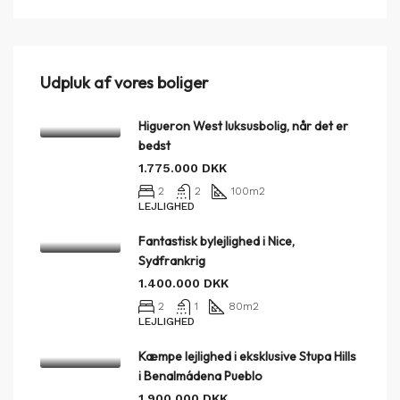
Udpluk af vores boliger
Higueron West luksusbolig, når det er
bedst
1.775.000 DKK
2
2
100
m2
LEJLIGHED
Fantastisk bylejlighed i Nice,
Sydfrankrig
1.400.000 DKK
2
1
80
m2
LEJLIGHED
Kæmpe lejlighed i eksklusive Stupa Hills
i Benalmádena Pueblo
1.900.000 DKK