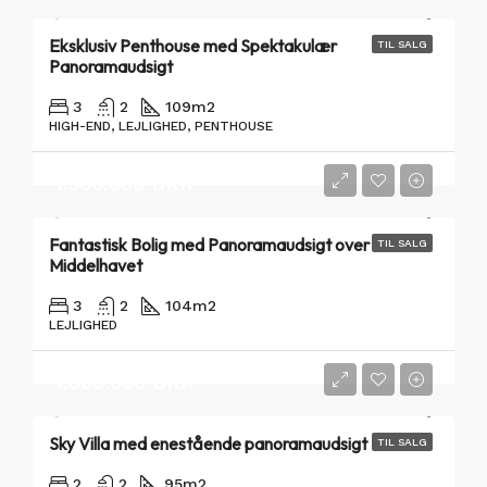
Eksklusiv Penthouse med Spektakulær
TIL SALG
Panoramaudsigt
3
2
109
m2
HIGH-END, LEJLIGHED, PENTHOUSE
1.300.000 DKK
Fantastisk Bolig med Panoramaudsigt over
TIL SALG
Middelhavet
3
2
104
m2
LEJLIGHED
1.800.000 DKK
Sky Villa med enestående panoramaudsigt
TIL SALG
2
2
95
m2