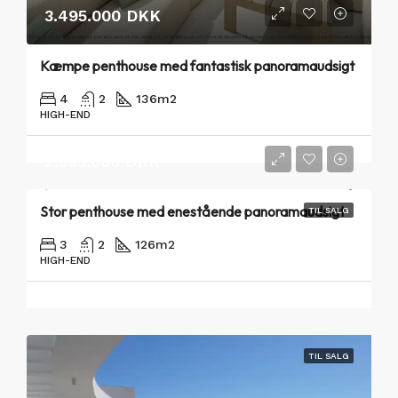
3.495.000 DKK
Kæmpe penthouse med fantastisk panoramaudsigt
4
2
136
m2
HIGH-END
2.595.000 DKK
Stor penthouse med enestående panoramaudsigt
TIL SALG
3
2
126
m2
HIGH-END
TIL SALG