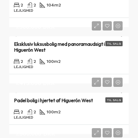
2
2
104
m2
LEJLIGHED
1.500.000 DKK
Eksklusiv luksusbolig med panoramaudsigt i
TIL SALG
Higuerón West
2
2
100
m2
LEJLIGHED
1.475.000 DKK
Padel bolig i hjertet af Higuerón West
TIL SALG
2
2
100
m2
LEJLIGHED
1.900.000 DKK