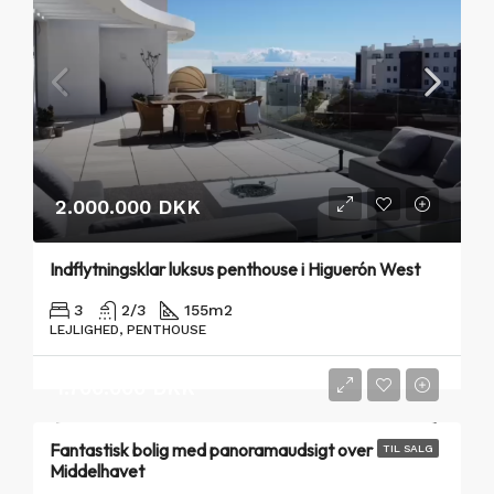
2.000.000 DKK
Indflytningsklar luksus penthouse i Higuerón West
3
2/3
155
m2
LEJLIGHED, PENTHOUSE
1.700.000 DKK
Fantastisk bolig med panoramaudsigt over
TIL SALG
Middelhavet