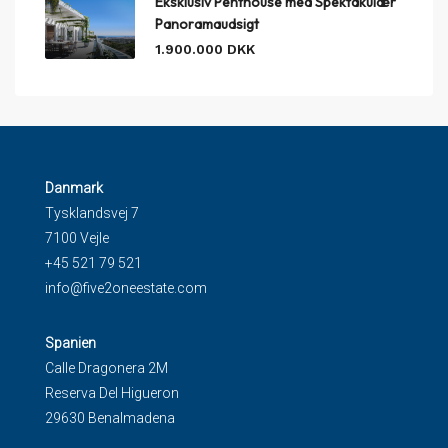
Eksklusiv Penthouse med Spektakulær
Panoramaudsigt
1.900.000 DKK
Danmark
Tysklandsvej 7
7100 Vejle
+45 521 79 521
info@five2oneestate.com
Spanien
Calle Dragonera 2M
Reserva Del Higueron
29630 Benalmadena