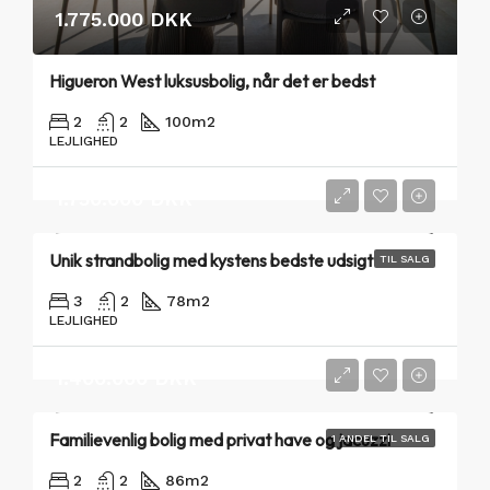
1.775.000 DKK
Higueron West luksusbolig, når det er bedst
2
2
100
m2
LEJLIGHED
1.750.000 DKK
Unik strandbolig med kystens bedste udsigt
TIL SALG
3
2
78
m2
LEJLIGHED
1.400.000 DKK
Familievenlig bolig med privat have og jacuzzi
1 ANDEL TIL SALG
2
2
86
m2