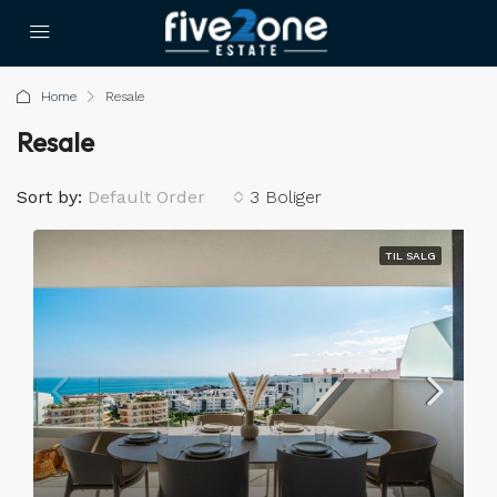
Home
Resale
Resale
Sort by:
Default Order
3 Boliger
TIL SALG