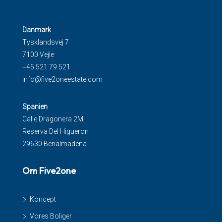
Danmark
Tysklandsvej 7
7100 Vejle
+45 521 79 521
info@five2oneestate.com
Spanien
Calle Dragonera 2M
Reserva Del Higueron
29630 Benalmadena
Om Five2one
Koncept
Vores Boliger