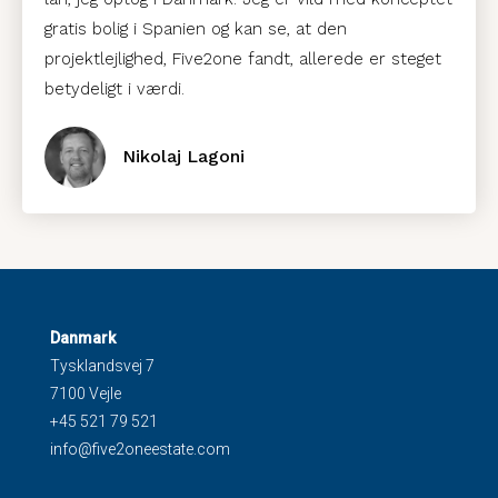
gratis bolig i Spanien og kan se, at den
projektlejlighed, Five2one fandt, allerede er steget
betydeligt i værdi.
Nikolaj Lagoni
Danmark
Tysklandsvej 7
7100 Vejle
+45 521 79 521
info@five2oneestate.com