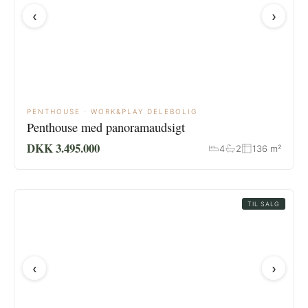
‹
›
PENTHOUSE · WORK&PLAY DELEBOLIG
Penthouse med panoramaudsigt
DKK 3.495.000
4
2
136 m²
TIL SALG
‹
›