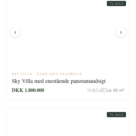
TIL SALG
‹
›
SKY VILLA · EKSKLUSIV DELEBOLIG
Sky Villa med enestående panoramaudsigt
DKK 1.800.000
2
2
ca. 95 m²
TIL SALG